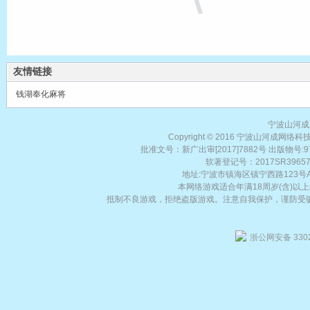
中国象棋
友情链接
钱湖奉化麻将
宁波山河成
Copyright © 2016 宁波山河成网络科技有限
批准文号：新广出审[2017]7882号 出版物号:978-
软著登记号：2017SR3965
地址:宁波市镇海区镇宁西路123号A座30
本网络游戏适合年满18周岁(含)
抵制不良游戏，拒绝盗版游戏。注意自我保护，谨防受
浙公网安备 3302